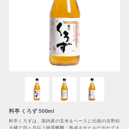
料亭 くろず 500ml
料亭くろずは、国内産の玄米をベースに伝統の吉野杉
大桶で四ヶ月以上静置醗酵・熟成させたおだやかでま