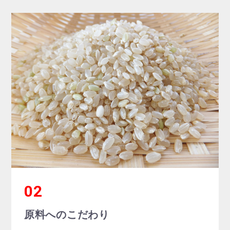
お買い物を続ける
お買い物を続ける
カートへ進む
カートへ進む
原料へのこだわり