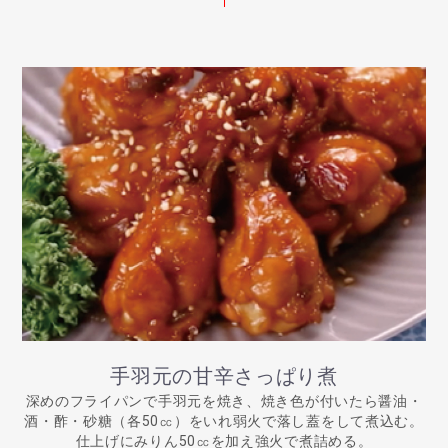
手羽元の甘辛さっぱり煮
深めのフライパンで手羽元を焼き、焼き色が付いたら醤油・
酒・酢・砂糖（各50㏄）をいれ弱火で落し蓋をして煮込む。
仕上げにみりん50㏄を加え強火で煮詰める。