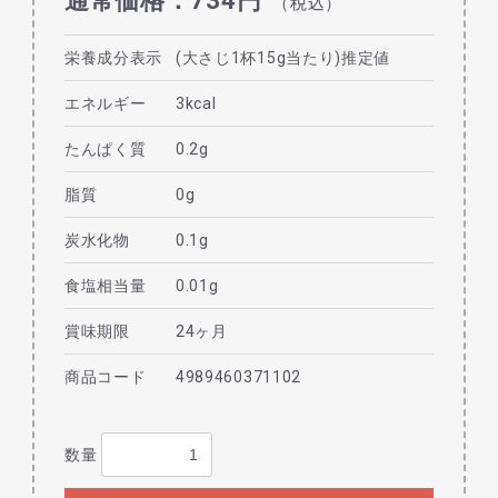
通常価格：734円
（税込）
栄養成分表示
(大さじ1杯15g当たり)推定値
エネルギー
3kcal
たんぱく質
0.2g
脂質
0g
炭水化物
0.1g
食塩相当量
0.01g
賞味期限
24ヶ月
商品コード
4989460371102
数量