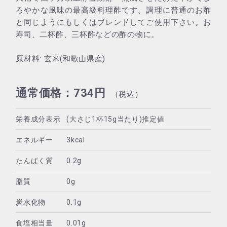
ろやかな風味の最高級料理酢です。調理に普通のお酢
と同じようにもしくはブレンドしてご使用下さい。お
寿司、二杯酢、三杯酢などの酢の物に。
原材料: 玄米(和歌山県産)
通常価格：734円
（税込）
栄養成分表示
(大さじ1杯15g当たり)推定値
エネルギー
3kcal
たんぱく質
0.2g
脂質
0g
炭水化物
0.1g
食塩相当量
0.01g