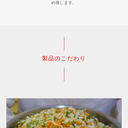
め致します。
製品のこだわり
お買い物を続ける
お買い物を続ける
カートへ進む
カートへ進む