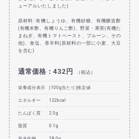
ューアルいたしました)
原材料: 有機しょうゆ、有機砂糖、有機醸造酢
(有機米酢、有機りんご酢)、野菜・果実(有機た
まねぎ、有機トマトペースト、プルーン、その
他)、食塩、香辛料(原材料の一部に小麦、大豆
を含む)
通常価格：432円
（税込）
栄養成分表示
(100g当たり)推定値
エネルギー
122kcal
たんぱく質
2.5g
脂質
0.1g
炭水化物
28.0g