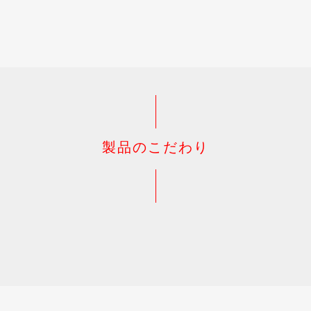
製品のこだわり
お買い物を続ける
お買い物を続ける
カートへ進む
カートへ進む