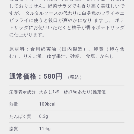
しておりません。野菜サラダでも香り高く美味しいで
すが、 タルタルソースの代わりに白身魚のフライやエ
ビフライに使うと後口が爽やかになり ますし、 ポテ
トサラダにお使いいただくと柚子が香るポテトサラダ
に仕上がります。
原材料：食用綿実油（国内製造）、卵黄（卵を含
む）、りんご酢、ゆず果汁、砂糖、 食塩、からし
通常価格：580円
（税込）
栄養表示成分
大さじ1杯 (約15gあたり)推定値
熱量
109kcal
たんぱく質
0.3g
脂質
11.6g