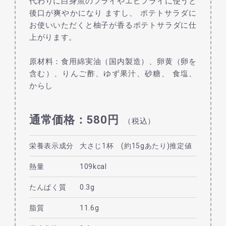
代わりに白身魚のフライやエビフライに使うと
後口が爽やかになり ますし、 ポテトサラダに
お使いいただくと柚子が香るポテトサラダに仕
上がります。
原材料：食用綿実油（国内製造）、卵黄（卵を
含む）、りんご酢、ゆず果汁、砂糖、 食塩、
からし
通常価格：580円
（税込）
栄養表示成分
大さじ1杯 (約15gあたり)推定値
熱量
109kcal
たんぱく質
0.3g
脂質
11.6g